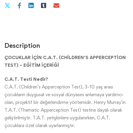
Description
ÇOCUKLAR İÇİN C.A.T. (CHİLDREN’S APPERCEPTİON
TEST) – EĞİTİM İÇERİĞİ
C.A.T. Testi Nedir?
C.A.T. (Children’s Apperception Test), 3–10 yaş arası
çocukların duygusal ve sosyal dünyasını anlamaya yardımcı
olan, projektif bir değerlendirme yöntemidir. Henry Murray’ın
T.A.T. (Thematic Apperception Test) testine dayalı olarak
geliştirilmiştir. T.A.T. yetişkinlere uygulanırken, C.A.T.
çocuklara özel olarak uyarlanmıştır.