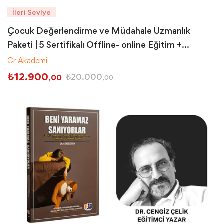
İleri Seviye
Çocuk Değerlendirme ve Müdahale Uzmanlık
Paketi | 5 Sertifikalı Offline- online Eğitim +
Süpervizyon
Cr Akademi
₺
12.900
₺
20.000
,00
,00