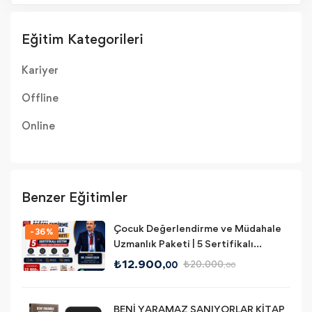
Eğitim Kategorileri
Kariyer
Offline
Online
Benzer Eğitimler
Çocuk Değerlendirme ve Müdahale
-36%
Uzmanlık Paketi | 5 Sertifikalı
Offline- online Eğitim + Süpervizyon
₺
12.900
₺
20.000
,00
,00
BENİ YARAMAZ SANIYORLAR KİTAP