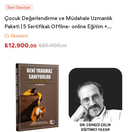
İleri Seviye
Çocuk Değerlendirme ve Müdahale Uzmanlık
Paketi | 5 Sertifikalı Offline- online Eğitim +
Süpervizyon
Cr Akademi
₺
12.900
₺
20.000
,00
,00