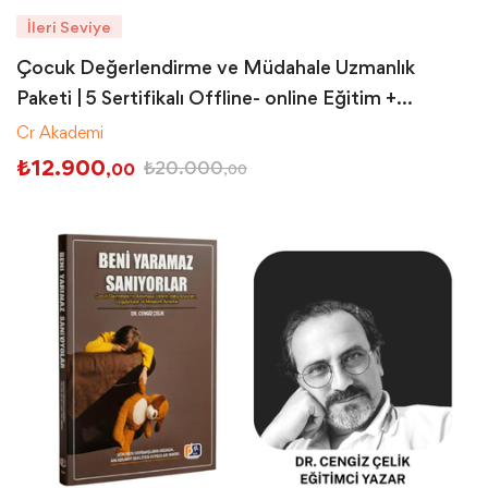
İleri Seviye
Çocuk Değerlendirme ve Müdahale Uzmanlık
Paketi | 5 Sertifikalı Offline- online Eğitim +
Süpervizyon
Cr Akademi
₺
12.900
₺
20.000
,00
,00